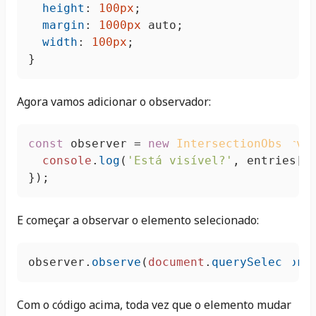
height
: 
100px
;

margin
: 
1000px
 auto;

width
: 
100px
;

}
Agora vamos adicionar o observador:
const
 observer = 
new
IntersectionObserve
console
.
log
(
'Está visível?'
, entries[
0
});
E começar a observar o elemento selecionado:
observer.
observe
(
document
.
querySelector
(
Com o código acima, toda vez que o elemento mudar