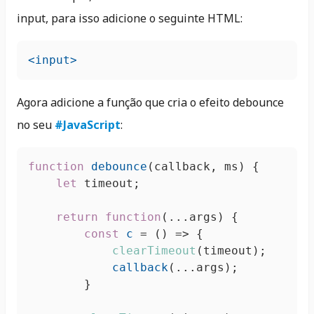
input, para isso adicione o seguinte HTML:
<input>
Agora adicione a função que cria o efeito debounce
no seu
#JavaScript
:
function
debounce
(
callback, ms
) {

let
 timeout;

return
function
(
...args
) {

const
c
 = (
) => {

clearTimeout
(timeout);

callback
(...args);

        }
