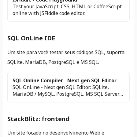
Test your JavaScript, CSS, HTML or CoffeeScript
online with JSFiddle code editor.
SQL OnLine IDE
Um site para você testar seus códigos SQL, suporta:
SQLite, MariaDB, PostgreSQL e MS SQL.
SQL Online Compiler - Next gen SQL Editor
SQL OnLine - Next gen SQL Editor: SQLite,
MariaDB / MySQL, PostgreSQL, MS SQL Server.
User-friendly interface for data science. No
registration for start, No DownLoad, No Install.
Online test SQL script. Online Open/Save SQLite
StackBlitz: frontend
file. Online view all table DB. Fiddle link SQL text
and DB file. SQL Test, SQLite in Browser, Data
Um site focado no desenvolvimento Web e
for World, online sql compiler,free db,free