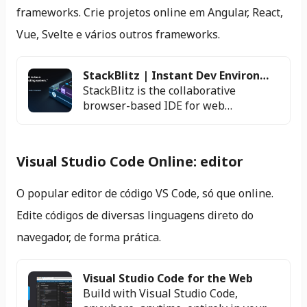
database,db free,database free
frameworks. Crie projetos online em Angular, React,
Vue, Svelte e vários outros frameworks.
StackBlitz | Instant Dev Environmen
StackBlitz is the collaborative
browser-based IDE for web
developers. StackBlitz eliminates
time-consuming local configuration
and lets developers spend more time
Visual Studio Code Online: editor
building.
O popular editor de código VS Code, só que online.
Edite códigos de diversas linguagens direto do
navegador, de forma prática.
Visual Studio Code for the Web
Build with Visual Studio Code,