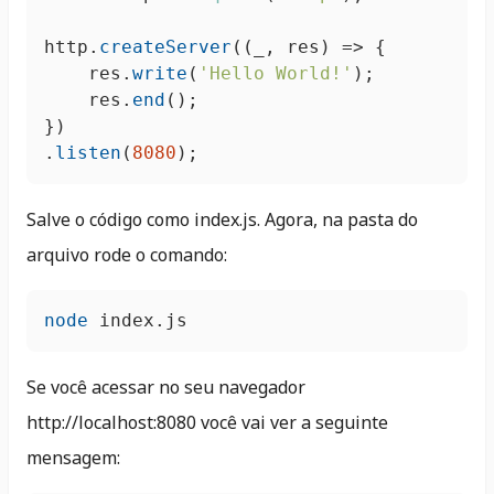
http.
createServer
(
(
_, res
) =>
 {

    res.
write
(
'Hello World!'
);

    res.
end
();

})

.
listen
(
8080
);
Salve o código como index.js. Agora, na pasta do
arquivo rode o comando:
node
 index.js
Se você acessar no seu navegador
http://localhost:8080 você vai ver a seguinte
mensagem: