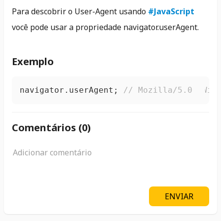
Para descobrir o User-Agent usando
#JavaScript
você pode usar a propriedade navigator.userAgent.
Exemplo
navigator.
userAgent
; 
// Mozilla/5.0 (Win
Comentários (
0
)
ENVIAR