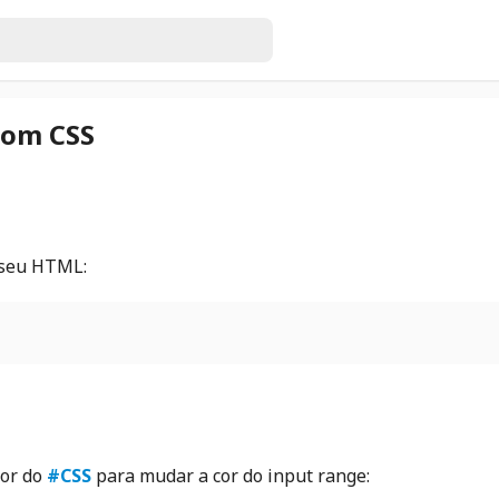
com CSS
 seu HTML:
lor do
#CSS
para mudar a cor do input range: