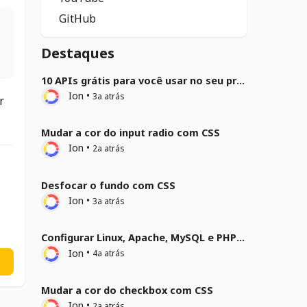
GitHub
Destaques
10 APIs grátis para você usar no seu projeto
Ion
•
3a atrás
r
Mudar a cor do input radio com CSS
Ion
•
2a atrás
Desfocar o fundo com CSS
Ion
•
3a atrás
Configurar Linux, Apache, MySQL e PHP (LAMP) no Ubuntu 22.04
Ion
•
4a atrás
Mudar a cor do checkbox com CSS
Ion
•
2a atrás