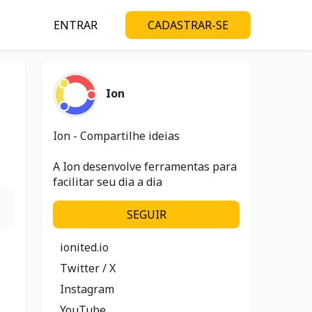
ENTRAR
CADASTRAR-SE
Ion
Ion - Compartilhe ideias
A Ion desenvolve ferramentas para
facilitar seu dia a dia
SEGUIR
ionited.io
Twitter / X
Instagram
YouTube