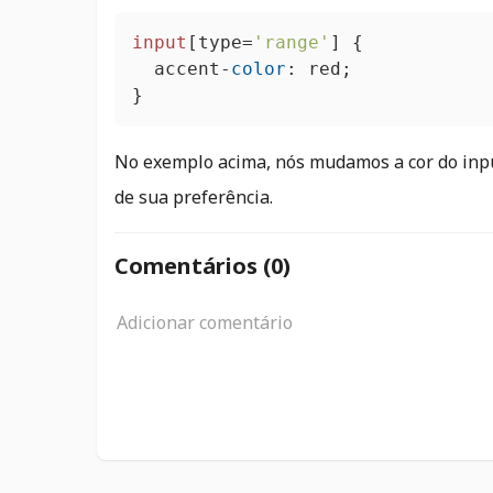
input
[type=
'range'
]
 {

	accent-
color
: red;

}
No exemplo acima, nós mudamos a cor do inpu
de sua preferência.
Comentários (
0
)