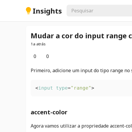
Insights
Mudar a cor do input range 
1a atrás
0
0
Primeiro, adicione um input do tipo range no
<
input
type
=
"range"
>
accent-color
Agora vamos utilizar a propriedade accent-co