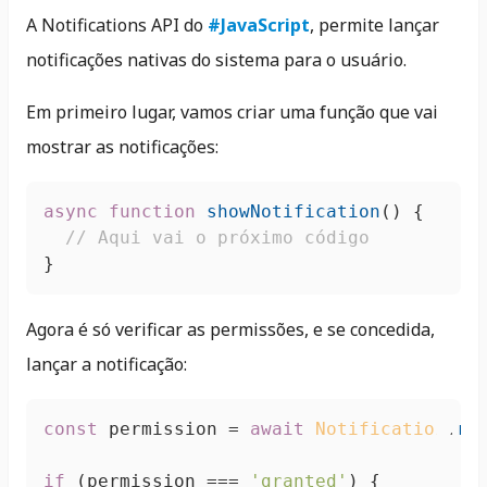
A Notifications API do
#JavaScript
, permite lançar
notificações nativas do sistema para o usuário.
Em primeiro lugar, vamos criar uma função que vai
mostrar as notificações:
async
function
showNotification
(
) {

// Aqui vai o próximo código
}
Agora é só verificar as permissões, e se concedida,
lançar a notificação:
const
 permission = 
await
Notification
.
re
if
 (permission === 
'granted'
) {
