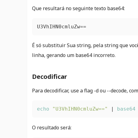
Que resultará no seguinte texto base64:
U3VhIHN0cmluZw==
É só substituir Sua string, pela string que vo
linha, gerando um base64 incorreto.
Decodificar
Para decodificar, use a flag -d ou --decode, c
echo
"U3VhIHN0cmluZw=="
 | 
base64
O resultado será: