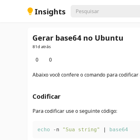
Insights
Gerar base64 no Ubuntu
81d atrás
0
0
Abaixo você confere o comando para codificar 
Codificar
Para codificar use o seguinte código:
echo
 -n 
"Sua string"
 | 
base64