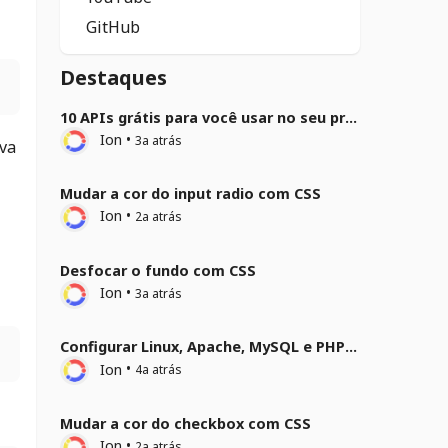
GitHub
Destaques
10 APIs grátis para você usar no seu projeto
Ion
•
3a atrás
ova
Mudar a cor do input radio com CSS
Ion
•
2a atrás
Desfocar o fundo com CSS
Ion
•
3a atrás
Configurar Linux, Apache, MySQL e PHP (LAMP) no Ubuntu 22.04
Ion
•
4a atrás
Mudar a cor do checkbox com CSS
Ion
•
2a atrás