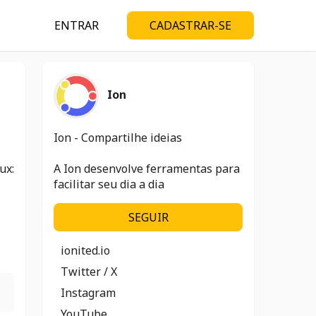
ENTRAR
CADASTRAR-SE
Ion
Ion - Compartilhe ideias
ux:
A Ion desenvolve ferramentas para
facilitar seu dia a dia
SEGUIR
ionited.io
Twitter / X
Instagram
YouTube