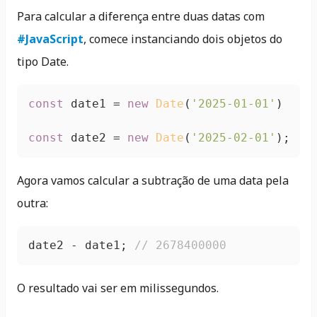
Para calcular a diferença entre duas datas com
#JavaScript
, comece instanciando dois objetos do
tipo Date.
const
 date1 = 
new
Date
(
'2025-01-01'
);

const
 date2 = 
new
Date
(
'2025-02-01'
);
Agora vamos calcular a subtração de uma data pela
outra:
date2 - date1; 
// 2678400000
O resultado vai ser em milissegundos.