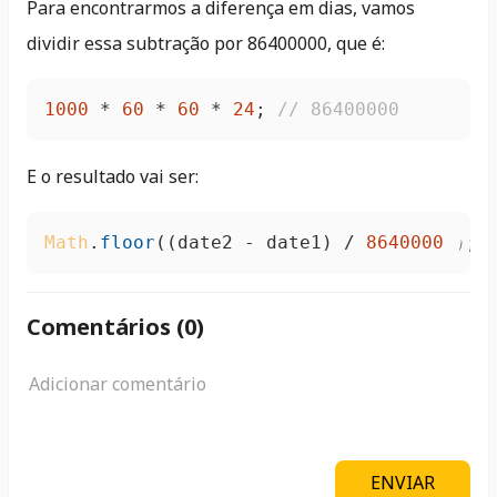
Para encontrarmos a diferença em dias, vamos
dividir essa subtração por 86400000, que é:
1000
 * 
60
 * 
60
 * 
24
; 
// 86400000
E o resultado vai ser:
Math
.
floor
((date2 - date1) / 
86400000
); 
Comentários (
0
)
ENVIAR