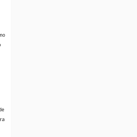
omo
o
de
ra